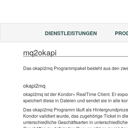
DIENSTLEISTUNGEN
PRO
mq2okapi
Das okapi2mq Programmpaket besteht aus den zw
okapi2mq
okapi2mq ist der Kondor+ RealTime Client. Er expor
speichert diese in Dateien und sendet sie in alle ko
Das okapi2mq Programm läuft als Hintergrundprozes
Kondor validiert wurde, das zugehörige Ticket in di
unterschiedliche Geschäftsarten in unterschiedlich